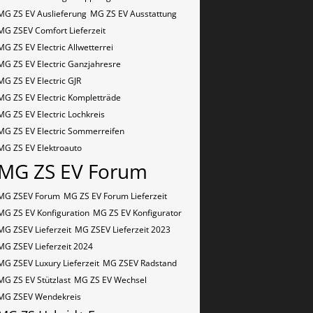
MG ZS EV Auslieferung
MG ZS EV Ausstattung
MG ZSEV Comfort Lieferzeit
MG ZS EV Electric Allwetterrei
MG ZS EV Electric Ganzjahresre
MG ZS EV Electric GJR
MG ZS EV Electric Kompletträde
MG ZS EV Electric Lochkreis
MG ZS EV Electric Sommerreifen
MG ZS EV Elektroauto
MG ZS EV Forum
MG ZSEV Forum
MG ZS EV Forum Lieferzeit
MG ZS EV Konfiguration
MG ZS EV Konfigurator
MG ZSEV Lieferzeit
MG ZSEV Lieferzeit 2023
MG ZSEV Lieferzeit 2024
MG ZSEV Luxury Lieferzeit
MG ZSEV Radstand
MG ZS EV Stützlast
MG ZS EV Wechsel
MG ZSEV Wendekreis