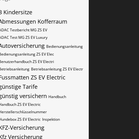
3 Kindersitze
Abmessungen Kofferraum
ADAC Testbericht MG ZS EV
ADAC Test MG ZS EV Luxury
Autoversicherung
Bedienungsanleitung
Bedienungsanleitung ZS EV Elec
Benutzerhandbuch ZS EV Electri
Betriebsanleitung
Betriebsanleitung ZS EV Electr
Fussmatten ZS EV Electric
günstige Tarife
günstig versichern
Handbuch
Handbuch ZS EV Electric
Herstellerschlüsselnummer
Hundebox ZS EV Electric
Inspektion
KFZ-Versicherung
Kfz Versicherung