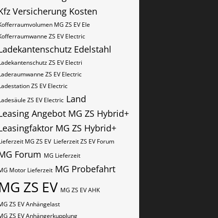
Kfz Versicherung Kosten
Kofferraumvolumen MG ZS EV Ele
Kofferraumwanne ZS EV Electric
Ladekantenschutz Edelstahl
Ladekantenschutz ZS EV Electri
Laderaumwanne ZS EV Electric
Ladestation ZS EV Electric
Land
Ladesäule ZS EV Electric
Leasing Angebot MG ZS Hybrid+
Leasingfaktor MG ZS Hybrid+
Lieferzeit MG ZS EV
Lieferzeit ZS EV Forum
MG Forum
MG Lieferzeit
MG Probefahrt
MG Motor Lieferzeit
MG ZS EV
MG ZS EV AHK
MG ZS EV Anhängelast
MG ZS EV Anhängerkupplung