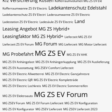
Kfz Versicherung Kosten
Kofferraumvolumen MG ZS EV Ele
Ladekantenschutz Edelstahl
Kofferraumwanne ZS EV Electric
Ladekantenschutz ZS EV Electri
Laderaumwanne ZS EV Electric
Land
Ladestation ZS EV Electric
Ladesäule ZS EV Electric
Leasing Angebot MG ZS Hybrid+
Leasingfaktor MG ZS Hybrid+
Lieferzeit MG ZS EV
MG Forum
Lieferzeit ZS EV Forum
MG Lieferzeit
MG Motor Lieferzeit
MG ZS EV
MG Probefahrt
MG ZS EV AHK
MG ZS EV Anhängelast
MG ZS EV Anhängerkupplung
MG ZS EV Auslieferung
MG ZS EV Ausstattung
MG ZSEV Comfort Lieferzeit
MG ZS EV Electric Allwetterrei
MG ZS EV Electric Ganzjahresre
MG ZS EV Electric GJR
MG ZS EV Electric Kompletträde
MG ZS EV Electric Lochkreis
MG ZS EV Electric Sommerreifen
MG ZS EV Forum
MG ZS EV Elektroauto
MG ZSEV Forum
MG ZS EV Forum Lieferzeit
MG ZS EV Konfiguration
MG ZS EV Konfigurator
MG ZSEV Lieferzeit
MG ZSEV Lieferzeit 2023