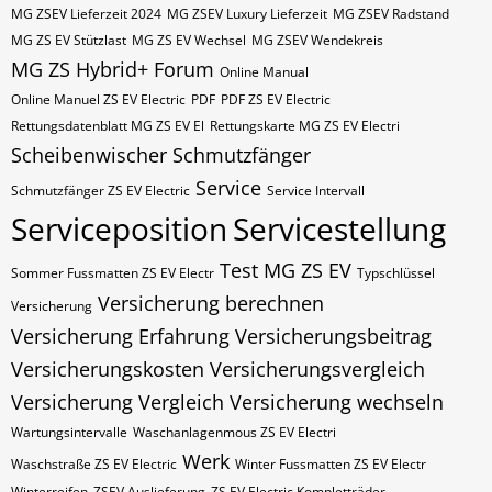
MG ZSEV Lieferzeit 2024
MG ZSEV Luxury Lieferzeit
MG ZSEV Radstand
MG ZS EV Stützlast
MG ZS EV Wechsel
MG ZSEV Wendekreis
MG ZS Hybrid+ Forum
Online Manual
Online Manuel ZS EV Electric
PDF
PDF ZS EV Electric
Rettungsdatenblatt MG ZS EV El
Rettungskarte MG ZS EV Electri
Scheibenwischer
Schmutzfänger
Service
Schmutzfänger ZS EV Electric
Service Intervall
Serviceposition
Servicestellung
Test MG ZS EV
Sommer Fussmatten ZS EV Electr
Typschlüssel
Versicherung berechnen
Versicherung
Versicherung Erfahrung
Versicherungsbeitrag
Versicherungskosten
Versicherungsvergleich
Versicherung Vergleich
Versicherung wechseln
Wartungsintervalle
Waschanlagenmous ZS EV Electri
Werk
Waschstraße ZS EV Electric
Winter Fussmatten ZS EV Electr
Winterreifen
ZSEV Auslieferung
ZS EV Electric Kompletträder