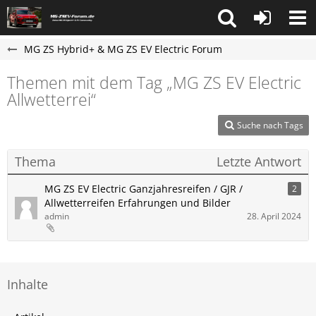
MG ZS Hybrid+ & MG ZS EV Electric Forum
Themen mit dem Tag „MG ZS EV Electric
Allwetterrei“
Suche nach Tags
Thema
Letzte Antwort
MG ZS EV Electric Ganzjahresreifen / GJR /
2
Allwetterreifen Erfahrungen und Bilder
admin
28. April 2024
Inhalte