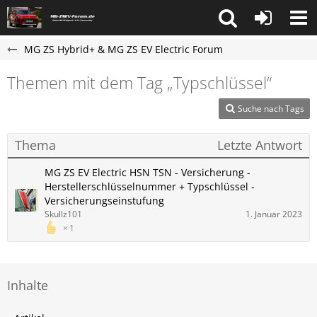
MG ZS Hybrid+ & MG ZS EV Electric Forum
Themen mit dem Tag „Typschlüssel“
Suche nach Tags
Thema
Letzte Antwort
MG ZS EV Electric HSN TSN - Versicherung -
Herstellerschlüsselnummer + Typschlüssel -
Versicherungseinstufung
Skullz101
1. Januar 2023
1
Inhalte