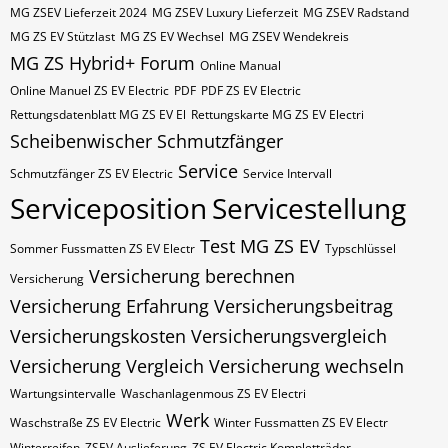
MG ZSEV Lieferzeit 2024
MG ZSEV Luxury Lieferzeit
MG ZSEV Radstand
MG ZS EV Stützlast
MG ZS EV Wechsel
MG ZSEV Wendekreis
MG ZS Hybrid+ Forum
Online Manual
Online Manuel ZS EV Electric
PDF
PDF ZS EV Electric
Rettungsdatenblatt MG ZS EV El
Rettungskarte MG ZS EV Electri
Scheibenwischer
Schmutzfänger
Service
Schmutzfänger ZS EV Electric
Service Intervall
Serviceposition
Servicestellung
Test MG ZS EV
Sommer Fussmatten ZS EV Electr
Typschlüssel
Versicherung berechnen
Versicherung
Versicherung Erfahrung
Versicherungsbeitrag
Versicherungskosten
Versicherungsvergleich
Versicherung Vergleich
Versicherung wechseln
Wartungsintervalle
Waschanlagenmous ZS EV Electri
Werk
Waschstraße ZS EV Electric
Winter Fussmatten ZS EV Electr
Winterreifen
ZSEV Auslieferung
ZS EV Electric Kompletträder