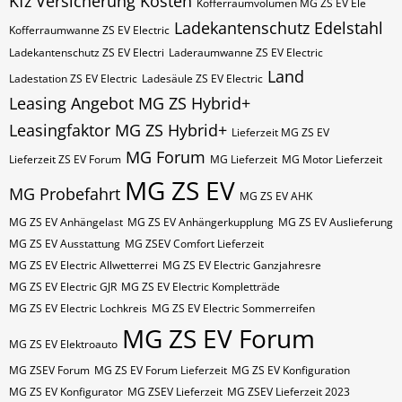
Kfz Versicherung Kosten
Kofferraumvolumen MG ZS EV Ele
Ladekantenschutz Edelstahl
Kofferraumwanne ZS EV Electric
Ladekantenschutz ZS EV Electri
Laderaumwanne ZS EV Electric
Land
Ladestation ZS EV Electric
Ladesäule ZS EV Electric
Leasing Angebot MG ZS Hybrid+
Leasingfaktor MG ZS Hybrid+
Lieferzeit MG ZS EV
MG Forum
Lieferzeit ZS EV Forum
MG Lieferzeit
MG Motor Lieferzeit
MG ZS EV
MG Probefahrt
MG ZS EV AHK
MG ZS EV Anhängelast
MG ZS EV Anhängerkupplung
MG ZS EV Auslieferung
MG ZS EV Ausstattung
MG ZSEV Comfort Lieferzeit
MG ZS EV Electric Allwetterrei
MG ZS EV Electric Ganzjahresre
MG ZS EV Electric GJR
MG ZS EV Electric Kompletträde
MG ZS EV Electric Lochkreis
MG ZS EV Electric Sommerreifen
MG ZS EV Forum
MG ZS EV Elektroauto
MG ZSEV Forum
MG ZS EV Forum Lieferzeit
MG ZS EV Konfiguration
MG ZS EV Konfigurator
MG ZSEV Lieferzeit
MG ZSEV Lieferzeit 2023