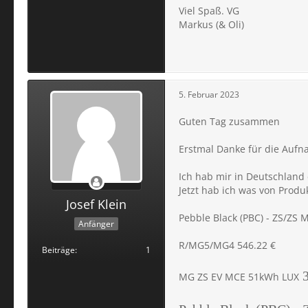
Viel Spaß. VG
Markus (& Oli)
5. Februar 2023
Guten Tag zusammen
Erstmal Danke für die Auf
Ich hab mir in Deutschland 
Jetzt hab ich was von Produ
Josef Klein
Pebble Black (PBC) - ZS/ZS
Anfänger
R/MG5/MG4 546.22 €
Beiträge
1
MG ZS EV MCE 51kWh LUX