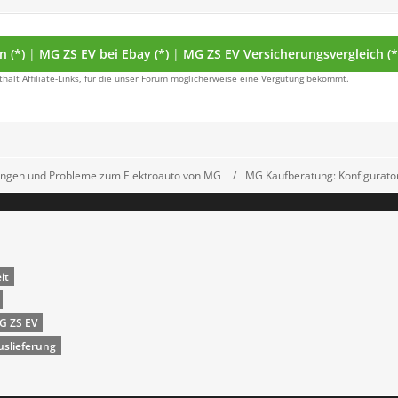
30243.70 €
X
 (*)
|
MG ZS EV bei Ebay (*)
|
MG ZS EV Versicherungsvergleich (*
) - ZS/ZS MCE/EHS/Marvel
thält Affiliate-Links, für die unser Forum möglicherweise eine Vergütung bekommt.
 €
ungen und Probleme zum Elektroauto von MG
MG Kaufberatung: Konfigurator -
it
MG ZS EV
uslieferung