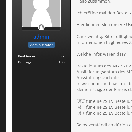
Hallo Zusammen,
ich eröffne mal den Bestell
Hier können sich unsere Use
admin
Ganz wichtig: Bitte füllt gl
Informationen bzgl. eures Z
Administrator
Welche Infos wären das?
Reaktionen
32
Beiträge
158
Bestelldatum des MG ZS EV
Auslieferungsdatum des MG
Ausstattungsvariante
In welchem Land hast du dei
kleinen Flagge der Emojis da
🇩🇪 für eine ZS EV Bestell
🇦🇹 für eine ZS EV Bestellu
🇨🇭 für eine ZS EV Bestellu
Selbstverständlich dürfen a